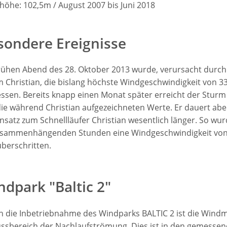
öhe: 102,5m / August 2007 bis Juni 2018
sondere Ereignisse
rühen Abend des 28. Oktober 2013 wurde, verursacht durch
 Christian, die bislang höchste Windgeschwindigkeit von 3
sen. Bereits knapp einen Monat später erreicht der Sturm
die während Christian aufgezeichneten Werte. Er dauert abe
satz zum Schnellläufer Christian wesentlich länger. So wur
usammenhängenden Stunden eine Windgeschwindigkeit von
berschritten.
ndpark "Baltic 2"
 die Inbetriebnahme des Windparks BALTIC 2 ist die Wind
ussbereich der Nachlaufströmung. Dies ist in den gemesse