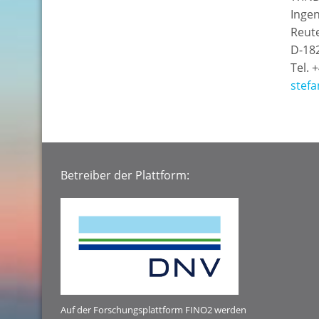
Inge
Reute
D-18
Tel. 
stef
Betreiber der Plattform:
Auf der Forschungsplattform FINO2 werden