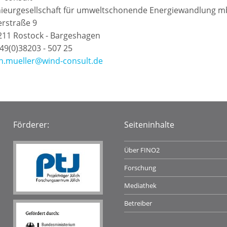
nieurgesellschaft für umweltschonende Energiewandlung 
rstraße 9
211 Rostock - Bargeshagen
+49(0)38203 - 507 25
an.mueller@wind-consult.de
Förderer:
Seiteninhalte
Über FINO2
Forschung
Mediathek
Betreiber