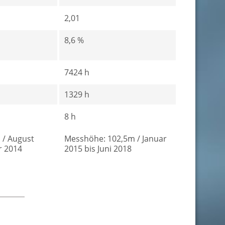
2,01
8,6 %
7424 h
1329 h
8 h
 / August
Messhöhe: 102,5m / Januar
r 2014
2015 bis Juni 2018