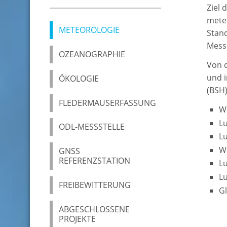
Ziel
mete
METEOROLOGIE
Stand
Mess
OZEANOGRAPHIE
Von 
und i
ÖKOLOGIE
(BSH)
FLEDERMAUSERFASSUNG
Wi
L
ODL-MESSSTELLE
Lu
W
GNSS
REFERENZSTATION
Lu
Lu
FREIBEWITTERUNG
Gl
ABGESCHLOSSENE
PROJEKTE