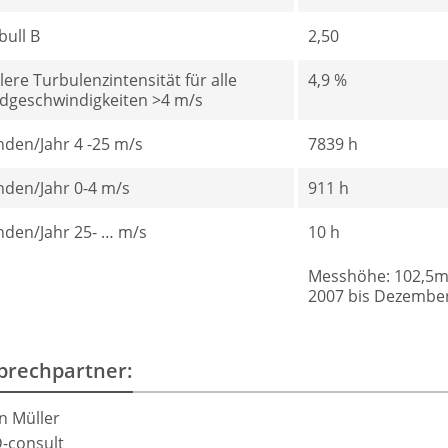
bull B
2,50
lere Turbulenzintensität für alle
4,9 %
dgeschwindigkeiten >4 m/s
nden/Jahr 4 -25 m/s
7839 h
nden/Jahr 0-4 m/s
911 h
nden/Jahr 25- … m/s
10 h
Messhöhe: 102,5m
2007 bis Dezembe
prechpartner:
n Müller
-consult