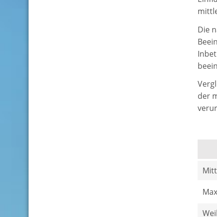
mittl
Die n
Beein
Inbet
beein
Vergl
der m
verur
Mit
Max
Wei