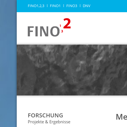
FINO1,2,3
FINO1
FINO3
DNV
Me
FORSCHUNG
Projekte & Ergebnisse