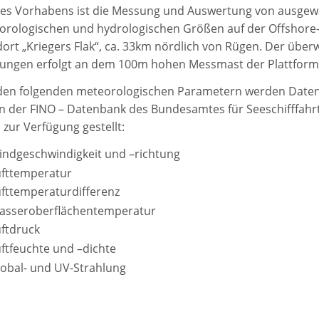
 des Vorhabens ist die Messung und Auswertung von ausgew
orologischen und hydrologischen Größen auf der Offshore
ort „Kriegers Flak“, ca. 33km nördlich von Rügen. Der über
ungen erfolgt an dem 100m hohen Messmast der Plattform
den folgenden meteorologischen Parametern werden Daten-
n der FINO – Datenbank des Bundesamtes für Seeschifffahr
 zur Verfügung gestellt:
ndgeschwindigkeit und –richtung
ufttemperatur
fttemperaturdifferenz
asseroberflächentemperatur
ftdruck
ftfeuchte und –dichte
obal- und UV-Strahlung