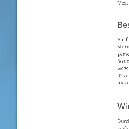
Messh
Be
Am f
Sturm
gemes
fast 
Gegen
35 z
m/s ü
Wi
Durch
Einfl