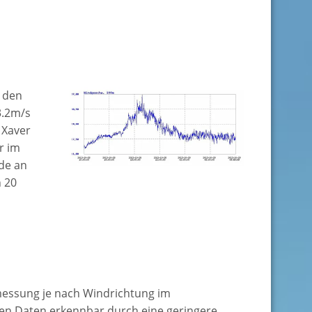
 den
3.2m/s
 Xaver
r im
de an
 20
messung je nach Windrichtung im
nen Daten erkennbar durch eine geringere