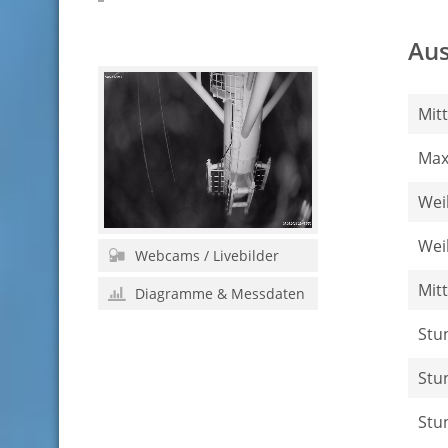
Aus
Mit
Max
Wei
Wei
Webcams / Livebilder
Mit
Diagramme & Messdaten
Stu
Stu
Stu