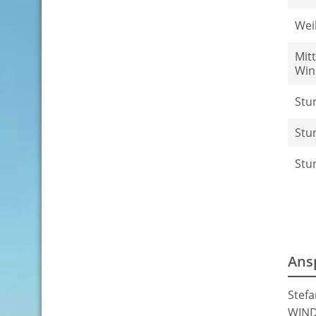
Wei
Mitt
Win
Stu
Stu
Stu
Ans
Stefa
WIND