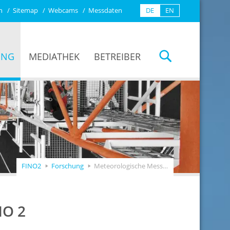
n
Sitemap
Webcams
Messdaten
DE
EN
UNG
MEDIATHEK
BETREIBER
FINO2
Forschung
Meteorologische Messungen auf FINO 2
NO 2